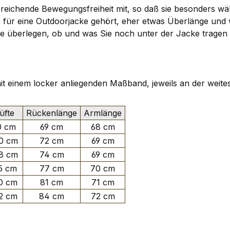
reichende Bewegungsfreiheit mit, so daß sie besonders wäh
ch für eine Outdoorjacke gehört, eher etwas Überlänge un
n. Sie überlegen, ob und was Sie noch unter der Jacke tra
 mit einem locker anliegenden Maßband, jeweils an der weite
fte
Rückenlänge
Armlänge
0 cm
69 cm
68 cm
0 cm
72 cm
69 cm
8 cm
74 cm
69 cm
5 cm
77 cm
70 cm
0 cm
81 cm
71 cm
2 cm
84 cm
72 cm