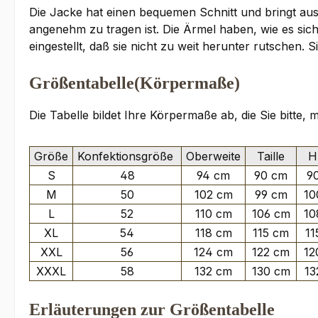
Die Jacke hat einen bequemen Schnitt und bringt aus
angenehm zu tragen ist. Die Ärmel haben, wie es si
eingestellt, daß sie nicht zu weit herunter rutsche
Größentabelle(Körpermaße)
Die Tabelle bildet Ihre Körpermaße ab, die Sie bitte,
Größe
Konfektionsgröße
Oberweite
Taille
Hü
S
48
94 cm
90 cm
9
M
50
102 cm
99 cm
10
L
52
110 cm
106 cm
10
XL
54
118 cm
115 cm
11
XXL
56
124 cm
122 cm
12
XXXL
58
132 cm
130 cm
13
Erläuterungen zur Größentabelle