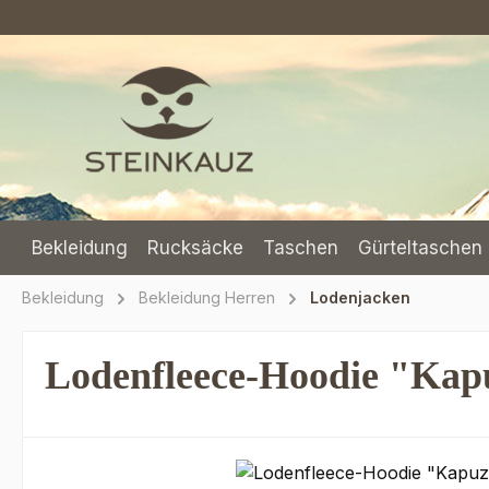
m Hauptinhalt springen
Zur Suche springen
Zur Hauptnavigation springen
Bekleidung
Rucksäcke
Taschen
Gürteltaschen 
Bekleidung
Bekleidung Herren
Lodenjacken
Lodenfleece-Hoodie "Kap
Bildergalerie überspringen