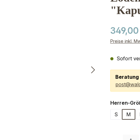
"Kapu
349,00
Preise inkl. M
Sofort ver
Beratung 
post@wald
Herren-Grö
S
M
Produkt Anzah