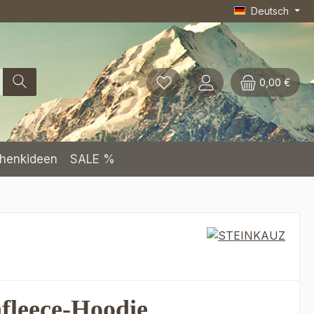
Deutsch
0,00 €
henkideen
SALE %
fleece-Hoodie