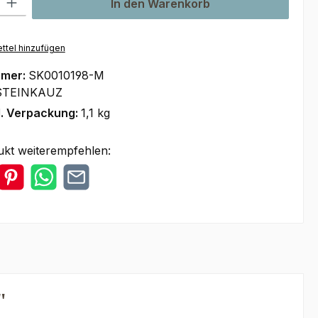
In den Warenkorb
ttel hinzufügen
mmer:
SK0010198-M
STEINKAUZ
l. Verpackung:
1,1 kg
ukt weiterempfehlen:
"