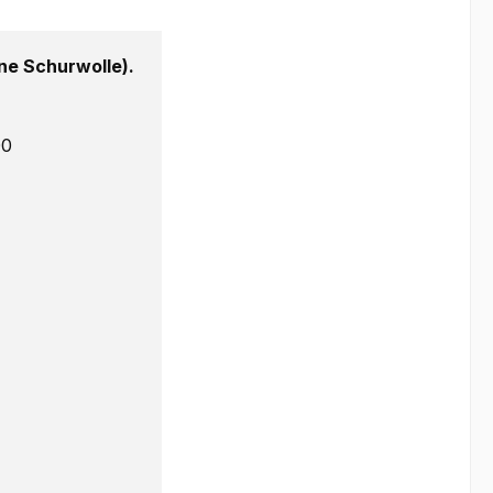
e Schurwolle).
00