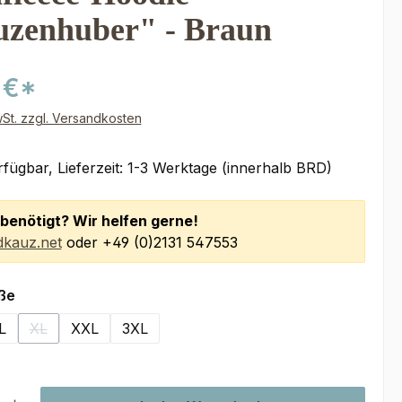
zenhuber" - Braun
 €*
wSt. zzgl. Versandkosten
fügbar, Lieferzeit: 1-3 Werktage (innerhalb BRD)
benötigt? Wir helfen gerne!
kauz.net
oder +49 (0)2131 547553
auswählen
ße
L
XL
XXL
3XL
(Diese Option ist zurzeit nicht verfügbar.)
l: Gib den gewünschten Wert ein oder benutze die Schaltflächen um