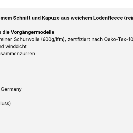
mem Schnitt und Kapuze aus weichem Lodenfleece (rein
ls die Vorgängermodelle
ner Schurwolle (600g/lfm), zertifiziert nach Oeko-Tex-1
d winddicht
Zusammenzurren
n Germany
luss)