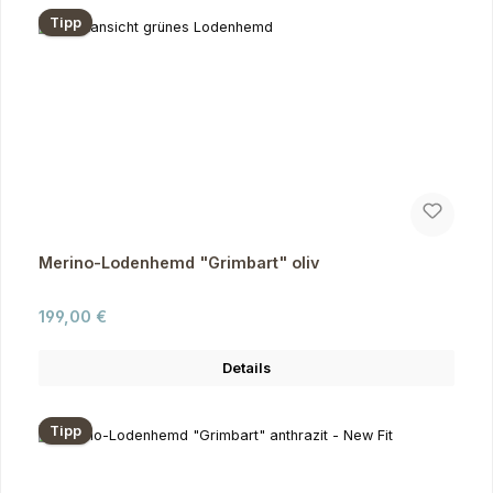
Tipp
Merino-Lodenhemd "Grimbart" oliv
Regulärer Preis:
199,00 €
Details
Tipp