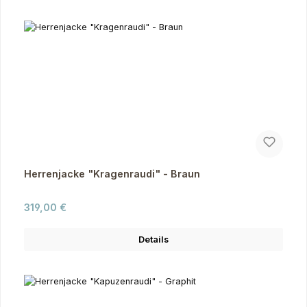
Herrenjacke "Kragenraudi" - Braun
Regulärer Preis:
319,00 €
Details