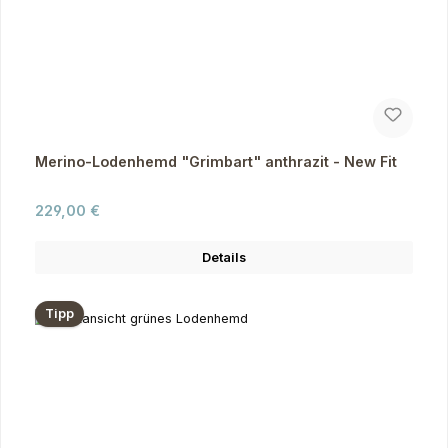
Merino-Lodenhemd "Grimbart" anthrazit - New Fit
Regulärer Preis:
229,00 €
Details
Tipp