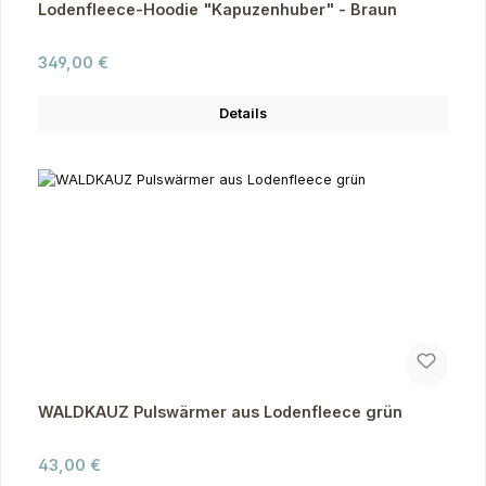
Lodenfleece-Hoodie "Kapuzenhuber" - Braun
Regulärer Preis:
349,00 €
Details
WALDKAUZ Pulswärmer aus Lodenfleece grün
Regulärer Preis:
43,00 €