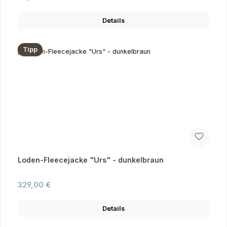
Details
Tipp
Loden-Fleecejacke "Urs" - dunkelbraun
Regulärer Preis:
329,00 €
Details