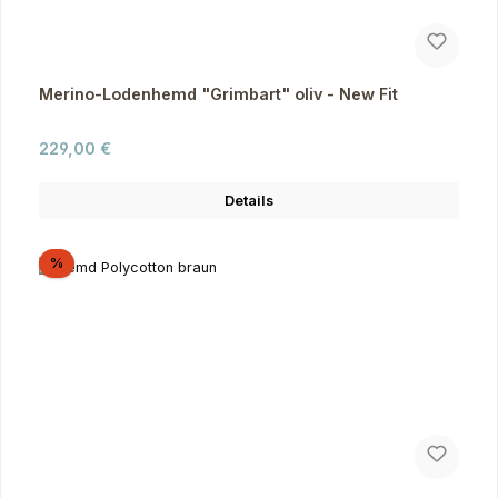
Merino-Lodenhemd "Grimbart" oliv - New Fit
Regulärer Preis:
229,00 €
Details
Rabatt
%