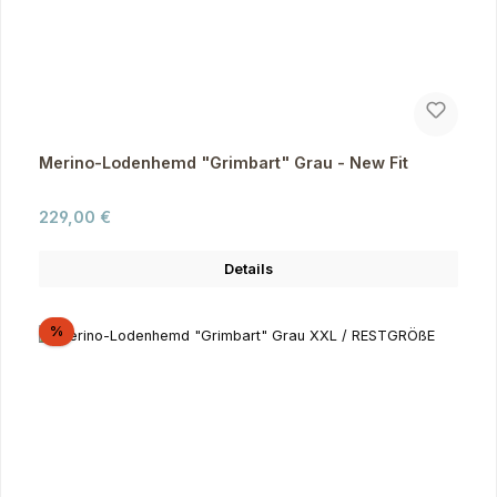
Merino-Lodenhemd "Grimbart" Grau - New Fit
Regulärer Preis:
229,00 €
Details
Rabatt
%