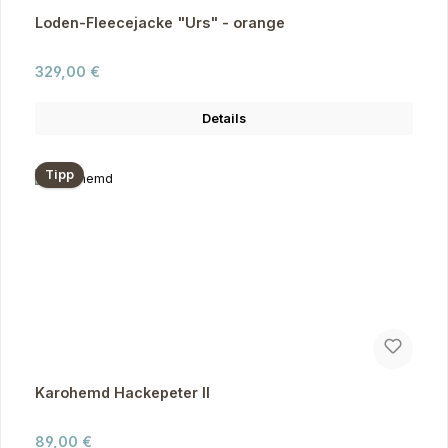
Loden-Fleecejacke "Urs" - orange
Regulärer Preis:
329,00 €
Details
Tipp
Karohemd Hackepeter II
Regulärer Preis:
89,00 €