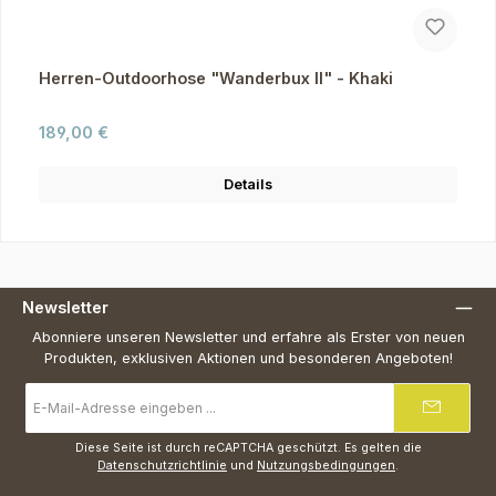
Herren-Outdoorhose "Wanderbux II" - Khaki
Regulärer Preis:
189,00 €
Details
Newsletter
Abonniere unseren Newsletter und erfahre als Erster von neuen
Produkten, exklusiven Aktionen und besonderen Angeboten!
E-
Mail-
Adresse
*
Diese Seite ist durch reCAPTCHA geschützt. Es gelten die
Datenschutzrichtlinie
und
Nutzungsbedingungen
.