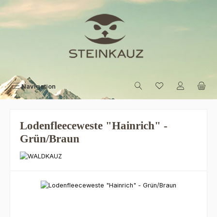
Zum Hauptinhalt springen
Navigation
Lodenfleeceweste "Hainrich" -
Grün/Braun
Bildergalerie überspringen