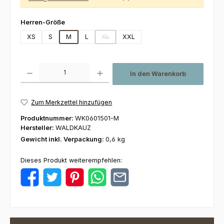
auswählen
Herren-Größe
XS
S
M
L
XL
XXL
(Diese Option ist zurzeit nicht verfügbar.)
Produkt Anzahl: Gib den gewünschten Wert ein oder benutze die Schaltfl
In den Warenkorb
Zum Merkzettel hinzufügen
Produktnummer:
WK0601501-M
Hersteller:
WALDKAUZ
Gewicht inkl. Verpackung:
0,6 kg
Dieses Produkt weiterempfehlen: