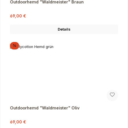
Outdoorhemd "Waldmeister" Braun
Verkaufspreis:
Regulärer Preis:
69,00 €
Details
Rabatt
%
Outdoorhemd "Waldmeister" Oliv
Verkaufspreis:
Regulärer Preis:
69,00 €