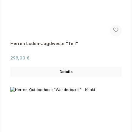
Herren Loden-Jagdweste "Tell"
Regulärer Preis:
299,00 €
Details