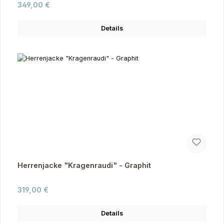
Regulärer Preis:
349,00 €
Details
Herrenjacke "Kragenraudi" - Graphit
Regulärer Preis:
319,00 €
Details