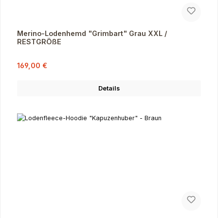
Merino-Lodenhemd "Grimbart" Grau XXL /
RESTGRÖßE
Verkaufspreis:
Regulärer Preis:
169,00 €
Details