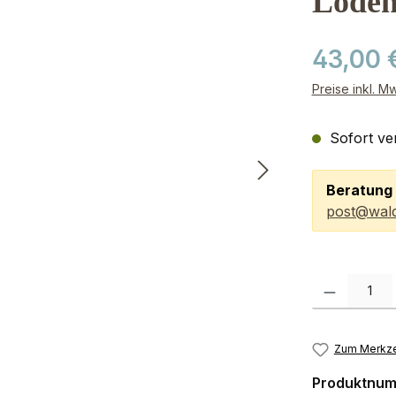
Loden
43,00 
Preise inkl. M
Sofort ver
Beratung 
post@wald
Produkt Anzah
Zum Merkze
Produktnu