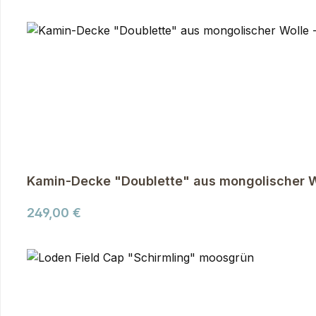
Kamin-Decke "Doublette" aus mongolischer W
Regulärer Preis:
249,00 €