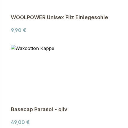
WOOLPOWER Unisex Filz Einlegesohle
Regulärer Preis:
9,90 €
Basecap Parasol - oliv
Regulärer Preis:
49,00 €