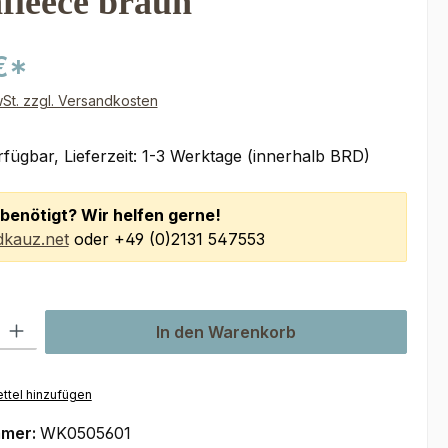
fleece braun
€*
wSt. zzgl. Versandkosten
fügbar, Lieferzeit: 1-3 Werktage (innerhalb BRD)
benötigt? Wir helfen gerne!
kauz.net
oder +49 (0)2131 547553
l: Gib den gewünschten Wert ein oder benutze die Schaltflächen um
In den Warenkorb
ttel hinzufügen
mmer:
WK0505601