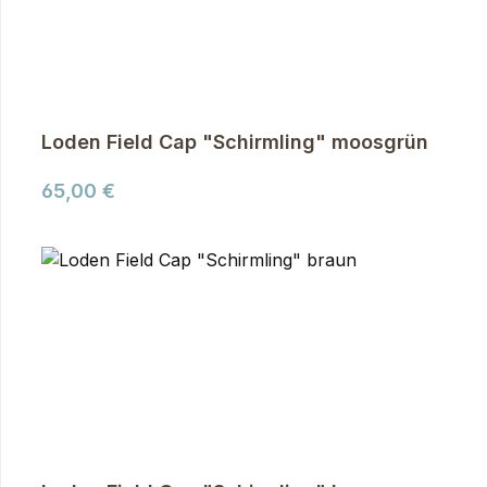
Loden Field Cap "Schirmling" moosgrün
Regulärer Preis:
65,00 €