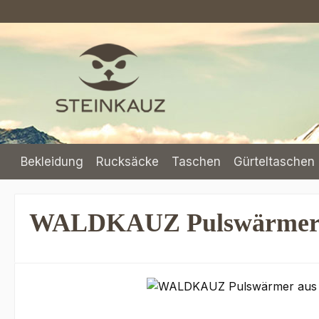
m Hauptinhalt springen
Zur Suche springen
Zur Hauptnavigation springen
Bekleidung
Rucksäcke
Taschen
Gürteltaschen 
WALDKAUZ Pulswärmer a
Bildergalerie überspringen