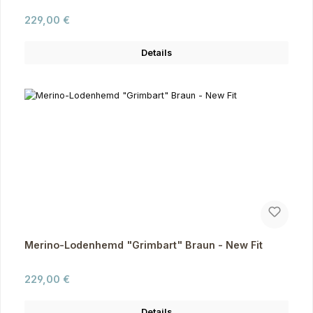
Regulärer Preis:
229,00 €
Details
Merino-Lodenhemd "Grimbart" Braun - New Fit
Regulärer Preis:
229,00 €
Details