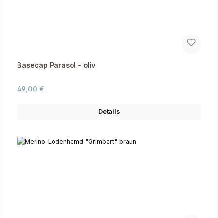
Basecap Parasol - oliv
Regulärer Preis:
49,00 €
Details