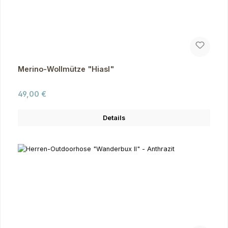
Merino-Wollmütze "Hiasl"
Regulärer Preis:
49,00 €
Details