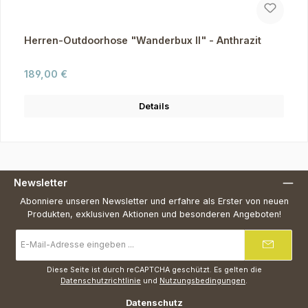
Herren-Outdoorhose "Wanderbux II" - Anthrazit
Regulärer Preis:
189,00 €
Details
Newsletter
Abonniere unseren Newsletter und erfahre als Erster von neuen
Produkten, exklusiven Aktionen und besonderen Angeboten!
E-
Mail-
Adresse
*
Diese Seite ist durch reCAPTCHA geschützt. Es gelten die
Datenschutzrichtlinie
und
Nutzungsbedingungen
.
Datenschutz