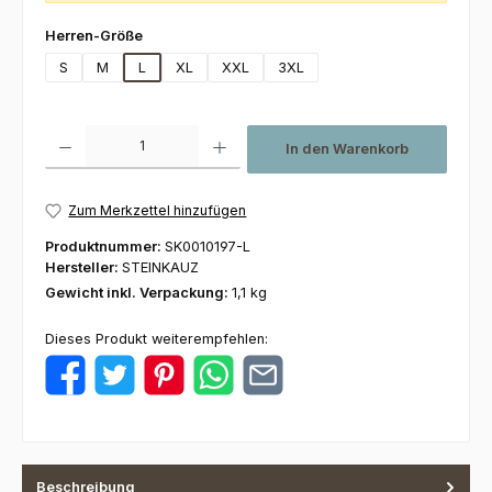
auswählen
Herren-Größe
S
M
L
XL
XXL
3XL
Produkt Anzahl: Gib den gewünschten Wert ein oder benutze die Schaltfl
In den Warenkorb
Zum Merkzettel hinzufügen
Produktnummer:
SK0010197-L
Hersteller:
STEINKAUZ
Gewicht inkl. Verpackung:
1,1 kg
Dieses Produkt weiterempfehlen:
Beschreibung