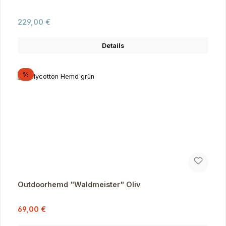
Regulärer Preis:
229,00 €
Details
Rabatt
%
Outdoorhemd "Waldmeister" Oliv
Verkaufspreis:
Regulärer Preis:
69,00 €