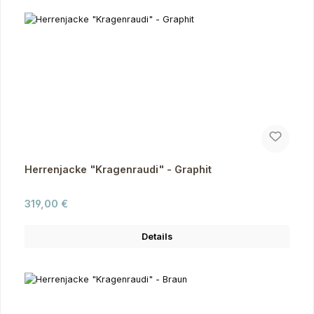
Herrenjacke "Kragenraudi" - Graphit
Regulärer Preis:
319,00 €
Details