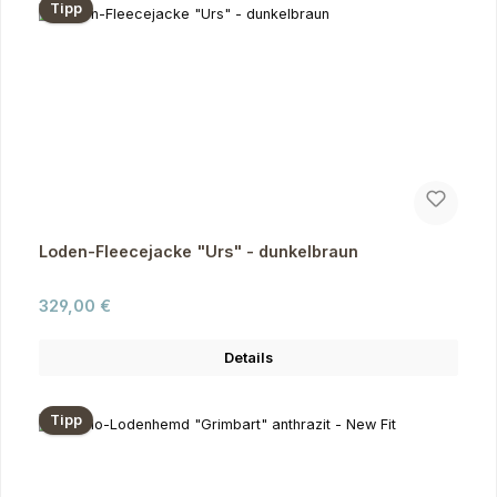
Tipp
Loden-Fleecejacke "Urs" - dunkelbraun
Regulärer Preis:
329,00 €
Details
Tipp