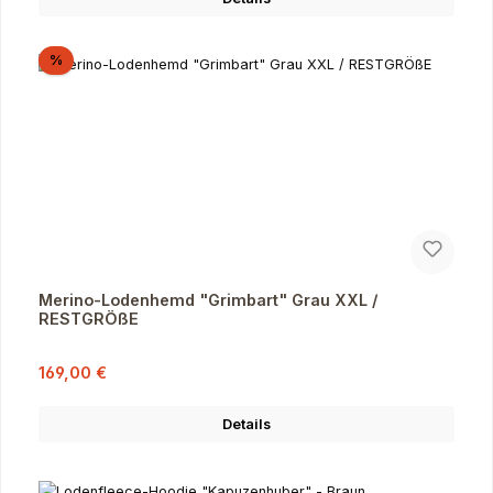
Rabatt
%
Merino-Lodenhemd "Grimbart" Grau XXL /
RESTGRÖßE
Verkaufspreis:
Regulärer Preis:
169,00 €
Details