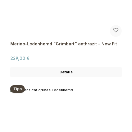
Merino-Lodenhemd "Grimbart" anthrazit - New Fit
Regulärer Preis:
229,00 €
Details
Tipp