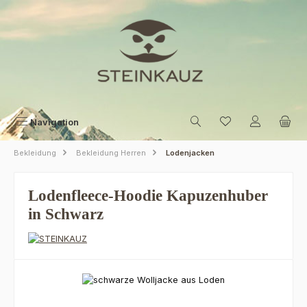
Zum Hauptinhalt springen
Navigation
Bekleidung
Bekleidung Herren
Lodenjacken
Lodenfleece-Hoodie Kapuzenhuber
in Schwarz
Bildergalerie überspringen