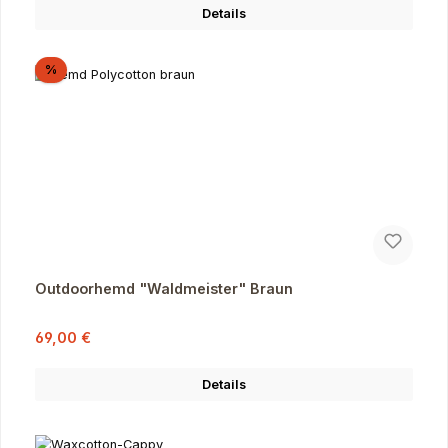
Details
Rabatt
%
Outdoorhemd "Waldmeister" Braun
Verkaufspreis:
Regulärer Preis:
69,00 €
Details