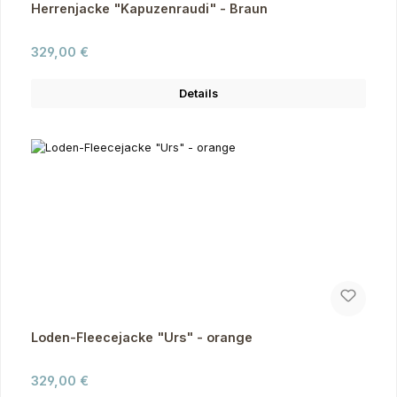
Herrenjacke "Kapuzenraudi" - Braun
Regulärer Preis:
329,00 €
Details
Loden-Fleecejacke "Urs" - orange
Regulärer Preis:
329,00 €