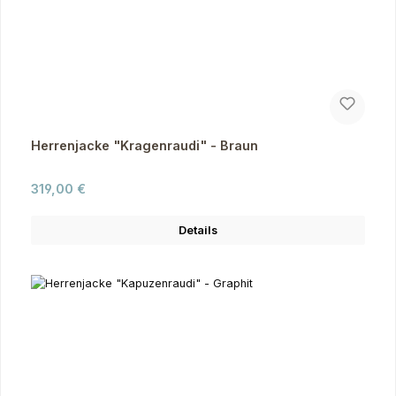
Herrenjacke "Kragenraudi" - Braun
Regulärer Preis:
319,00 €
Details