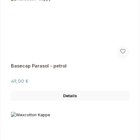
Basecap Parasol - petrol
Regulärer Preis:
49,00 €
Details