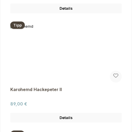
Details
Tipp
Karohemd Hackepeter II
Regulärer Preis:
89,00 €
Details