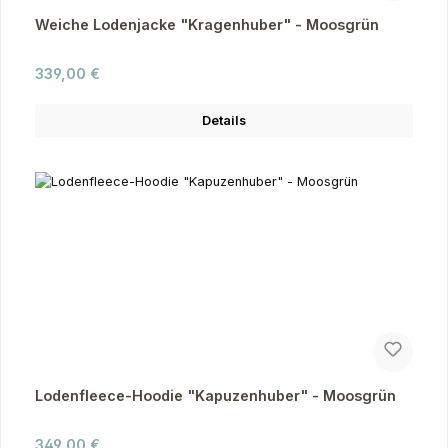
Weiche Lodenjacke "Kragenhuber" - Moosgrün
Regulärer Preis:
339,00 €
Details
Lodenfleece-Hoodie "Kapuzenhuber" - Moosgrün
Regulärer Preis:
349,00 €